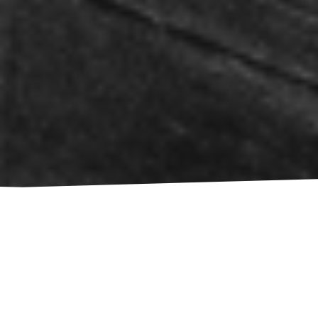
Izberite Jezik:
EN
NL
MK
SR
HR
DE
BS
SL
BG
BIOGRAFIJA